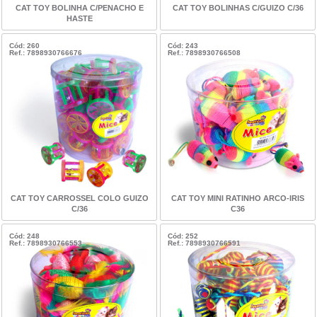
CAT TOY BOLINHA C/PENACHO E
CAT TOY BOLINHAS C/GUIZO C/36
HASTE
Cód: 260
Cód: 243
Ref.: 7898930766676
Ref.: 7898930766508
CAT TOY CARROSSEL COLO GUIZO
CAT TOY MINI RATINHO ARCO-IRIS
C/36
C36
Cód: 248
Cód: 252
Ref.: 7898930766553
Ref.: 7898930766591