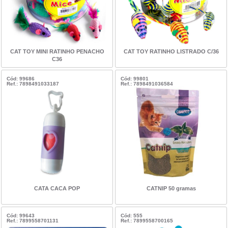
CAT TOY MINI RATINHO PENACHO
CAT TOY RATINHO LISTRADO C/36
C36
Cód: 99686
Cód: 99801
Ref.: 7898491033187
Ref.: 7898491036584
CATA CACA POP
CATNIP 50 gramas
Cód: 99643
Cód: 555
Ref.: 7899558701131
Ref.: 7899558700165