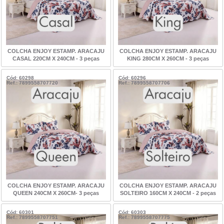
COLCHA ENJOY ESTAMP. ARACAJU
COLCHA ENJOY ESTAMP. ARACAJU
CASAL 220CM X 240CM - 3 peças
KING 280CM X 260CM - 3 peças
Cód: 60298
Cód: 60296
Ref.: 7899558707720
Ref.: 7899558707706
COLCHA ENJOY ESTAMP. ARACAJU
COLCHA ENJOY ESTAMP. ARACAJU
QUEEN 240CM X 260CM- 3 peças
SOLTEIRO 160CM X 240CM - 2 peças
Cód: 60301
Cód: 60303
Ref.: 7899558707751
Ref.: 7899558707775