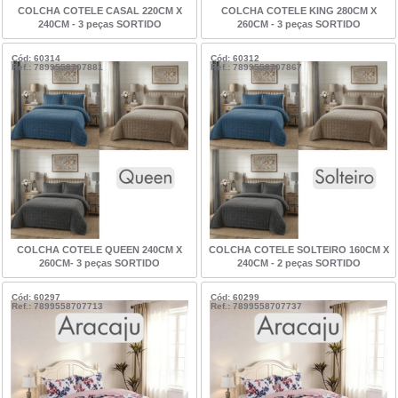
COLCHA COTELE CASAL 220CM X
COLCHA COTELE KING 280CM X
240CM - 3 peças SORTIDO
260CM - 3 peças SORTIDO
Cód: 60314
Cód: 60312
Ref.: 7899558707881
Ref.: 7899558707867
COLCHA COTELE QUEEN 240CM X
COLCHA COTELE SOLTEIRO 160CM X
260CM- 3 peças SORTIDO
240CM - 2 peças SORTIDO
Cód: 60297
Cód: 60299
Ref.: 7899558707713
Ref.: 7899558707737