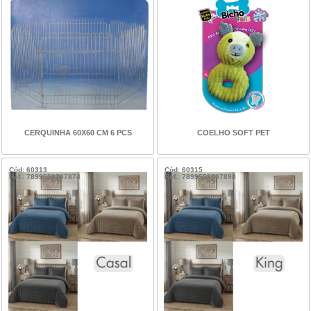
CERQUINHA 60X60 CM 6 PCS
COELHO SOFT PET
Cód: 60313
Cód: 60315
Ref.: 7899558707874
Ref.: 7899558707898