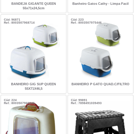
BANDEJA GIGANTE QUEEN
Banheiro Gatos Cathy - Limpa Facil
55x71x24,5cm
Cód: 96871
Cód: 223
Ref.: 8003507968714
Ref.: 8003507975446
BANHEIRO GIG SUP QUEEN
BANHEIRO P GATO QUAD.C/FILTRO
55X71X46,5
Cód: 224
Cód: 99891
Ref.: 8003507966048
Ref.: 7898491039493