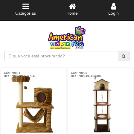
Categorias
Home
Login
O
que
você
está
Cód: 70961
Cód: 70939
Ref.: 7898491039714
Ref.: 7898491039301
procurando?