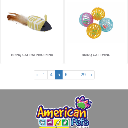
BRINQ CAT RATINHO PENA
BRINQ CAT TWING
‹
1
4
5
6
...
29
›