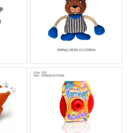
BRINQ URSO C/ CORDA
Cód: 152
Ref.: 7898927675530