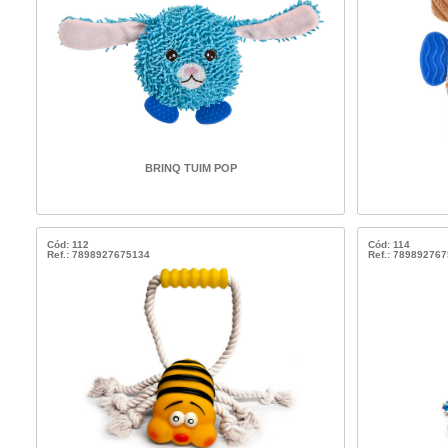
BRINQ TUIM POP
Cód: 112
Cód: 114
Ref.: 7898927675134
Ref.: 78989276