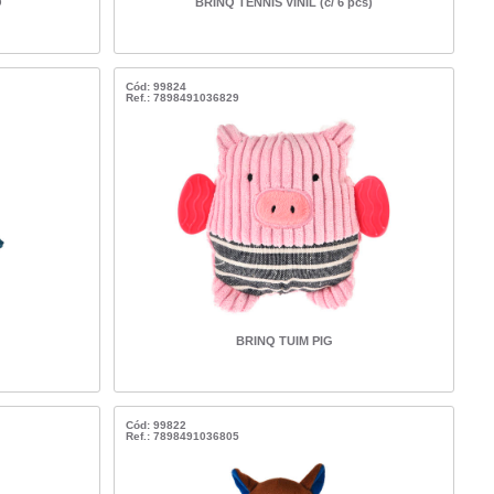
O
BRINQ TENNIS VINIL (c/ 6 pcs)
Cód: 99824
Ref.: 7898491036829
BRINQ TUIM PIG
Cód: 99822
Ref.: 7898491036805