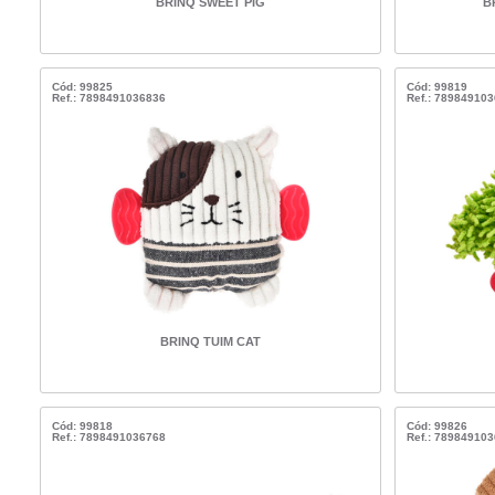
BRINQ SWEET PIG
B
Cód: 99825
Cód: 99819
Ref.: 7898491036836
Ref.: 78984910
BRINQ TUIM CAT
Cód: 99818
Cód: 99826
Ref.: 7898491036768
Ref.: 78984910