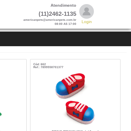
Atendimento
(11)2462-1135
americanpets@americanpets.com.br
Login
08:00 AS 17:00
Cód: 662
Ref.: 7899558701377