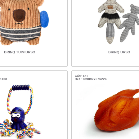
BRINQ TUIM URSO
BRINQ URSO
Cód: 121
75158
Ref.: 7898927675226