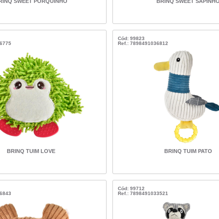
RINQ SWEET PORQUINHO
BRINQ SWEET SAPINH
Cód: 99823
36775
Ref.: 7898491036812
BRINQ TUIM LOVE
BRINQ TUIM PATO
Cód: 99712
36843
Ref.: 7898491033521