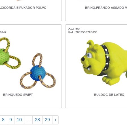
.C/CORDA E PUXADOR POLVO
BRINQ.FRANGO ASSADO V
Cód: 594
34047
Ref.: 7899558700639
BRINQUEDO SWIFT
BULDOG DE LATEX
8
9
10
...
28
29
›