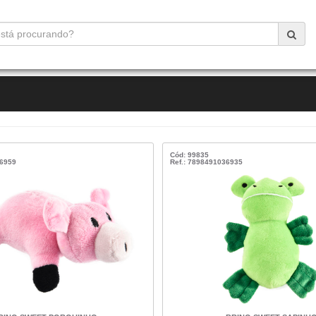
Cód: 99835
36959
Ref.: 7898491036935