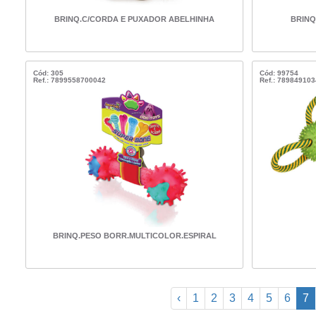
BRINQ.C/CORDA E PUXADOR ABELHINHA
BRINQ
Cód: 305
Cód: 99754
Ref.: 7899558700042
Ref.: 78984910
BRINQ.PESO BORR.MULTICOLOR.ESPIRAL
‹
1
2
3
4
5
6
7