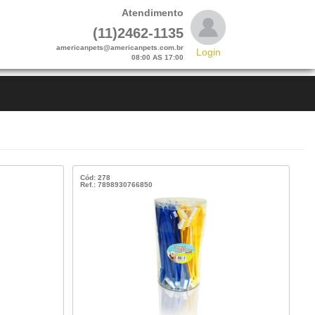
Atendimento
(11)2462-1135
americanpets@americanpets.com.br
Login
08:00 AS 17:00
Cód: 278
Ref.: 7898930766850