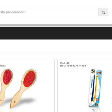
Cód: 48
74854
Ref.: 7898927674489