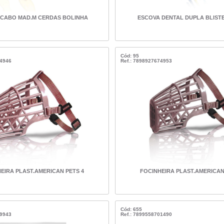
 CABO MAD.M CERDAS BOLINHA
ESCOVA DENTAL DUPLA BLISTE
Cód: 95
74946
Ref.: 7898927674953
EIRA PLAST.AMERICAN PETS 4
FOCINHEIRA PLAST.AMERICAN
Cód: 655
39943
Ref.: 7899558701490