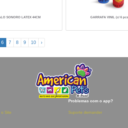
LO SONORO LATEX 44CM
GARRAFA VINIL (c/ 6 pcs
6
7
8
9
10
›
Problemas com o app?
 o Site
Suporte demander