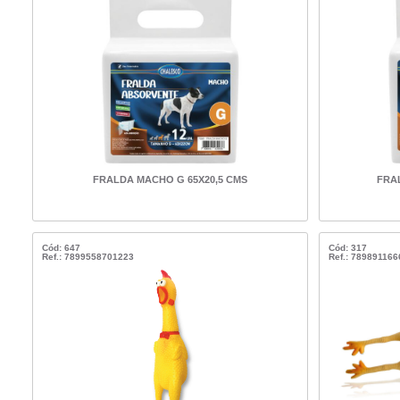
FRALDA MACHO G 65X20,5 CMS
FRA
Cód: 647
Cód: 317
Ref.: 7899558701223
Ref.: 78989116