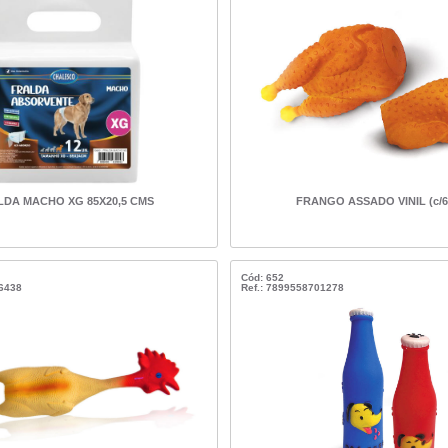
LDA MACHO XG 85X20,5 CMS
FRANGO ASSADO VINIL (c/6
Cód: 652
66438
Ref.: 7899558701278