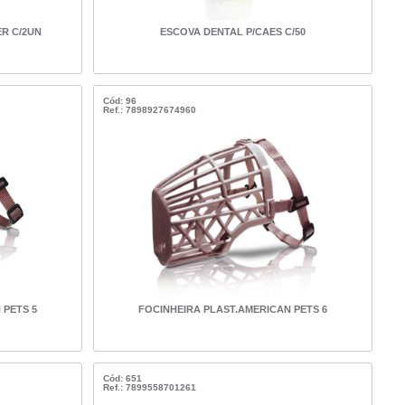
R C/2UN
ESCOVA DENTAL P/CAES C/50
Cód: 96
Ref.: 7898927674960
 PETS 5
FOCINHEIRA PLAST.AMERICAN PETS 6
Cód: 651
Ref.: 7899558701261