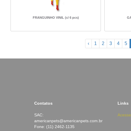
FRANGUINHO VINIL (c/ 6 pcs)
GA
‹
1
2
3
4
5
Contatos
Links
SAC:
Acesse
americanpets@americanpets.com.br
Fone: (11) 2462-1135