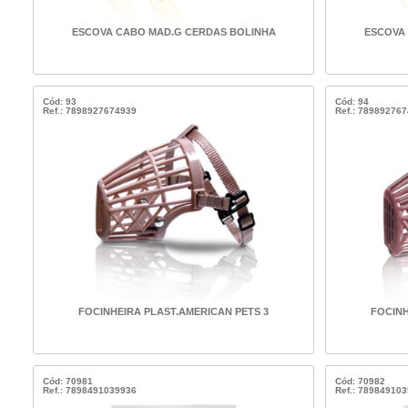
ESCOVA CABO MAD.G CERDAS BOLINHA
ESCOVA
Cód: 93
Cód: 94
Ref.: 7898927674939
Ref.: 78989276
FOCINHEIRA PLAST.AMERICAN PETS 3
FOCINH
Cód: 70981
Cód: 70982
Ref.: 7898491039936
Ref.: 78984910