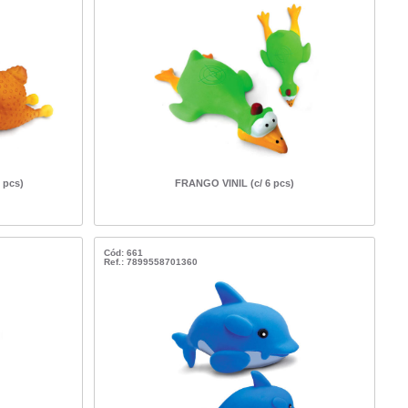
 pcs)
FRANGO VINIL (c/ 6 pcs)
Cód: 661
Ref.: 7899558701360