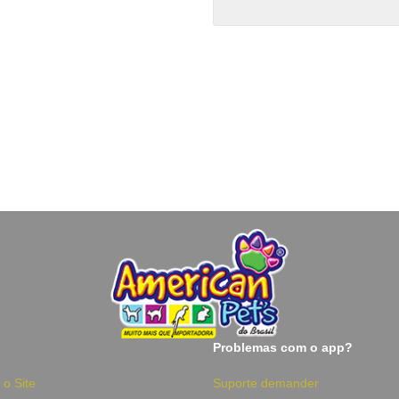
Problemas com o app?
 o Site
Suporte demander