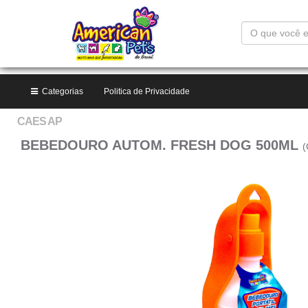
O
que
você
está
procurando?
Categorias
Politica de Privacidade
CAES AP
BEBEDOURO AUTOM. FRESH DOG 500ML
(