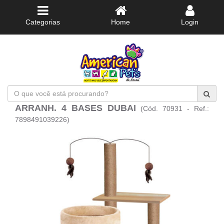
Categorias
Home
Login
O
que
ARRANH. 4 BASES DUBAI
(Cód. 70931 - Ref.:
você
está
7898491039226)
procurando?