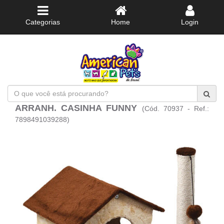
Categorias
Home
Login
O
que
ARRANH. CASINHA FUNNY
(Cód. 70937 - Ref.:
você
está
7898491039288)
procurando?