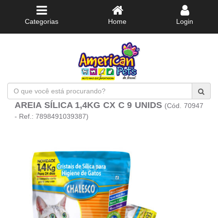
Categorias
Home
Login
O
que
AREIA SÍLICA 1,4KG CX C 9 UNIDS
(Cód. 70947
você
está
- Ref.: 7898491039387)
procurando?