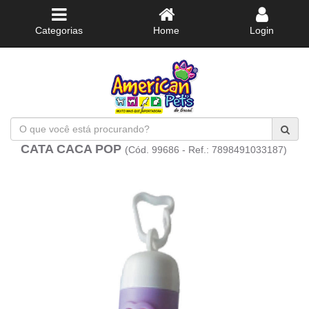
Categorias
Home
Login
O
que
CATA CACA POP
(Cód. 99686 - Ref.: 7898491033187)
você
está
procurando?