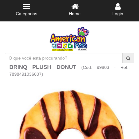
Categorias
Home
Login
O
que
BRINQ PLUSH DONUT
(Cód. 99803 - Ref.:
você
está
7898491036607)
procurando?