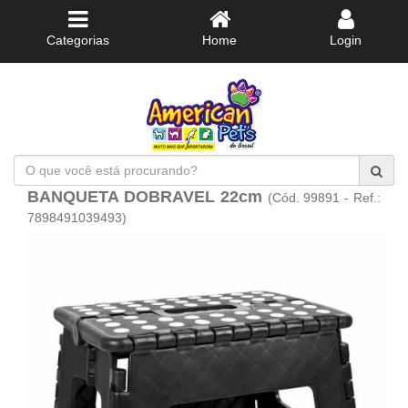
Categorias
Home
Login
O
que
BANQUETA DOBRAVEL 22cm
(Cód. 99891 - Ref.:
você
está
7898491039493)
procurando?